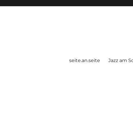
seite.an.seite
Jazz am S
der im Landkreis Calw