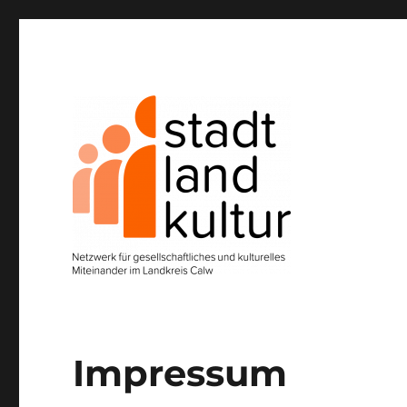
Netzwerk für gesellschaftliches und kulturelles Miteinan
StadtLandKultur e.V.
Impressum