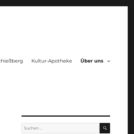
chießberg
Kultur-Apotheke
Über uns
SUCHEN
Suchen
nach: