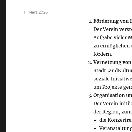
Veröffentlicht
11. März 2026
am
Förderung von 
Der Verein vers
Aufgabe vieler 
zu ermöglichen u
fördern.
Vernetzung von
StadtLandKultur
soziale Initiat
um Projekte ge
Organisation un
Der Verein initi
der Region, zum 
die Konzertr
Veranstaltun