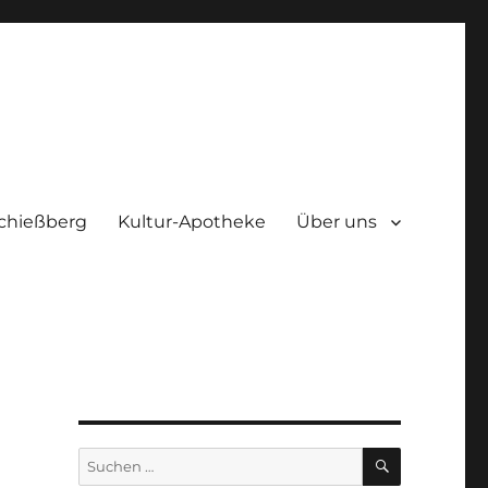
chießberg
Kultur-Apotheke
Über uns
SUCHEN
Suchen
nach: