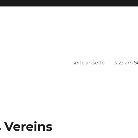
seite.an.seite
Jazz am S
der im Landkreis Calw
s Vereins