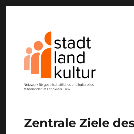
Netzwerk für gesellschaftliches und kulturelles Miteinan
StadtLandKultur e.V.
Zentrale Ziele de